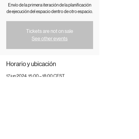
Envío de la primera iteración de la planificación
de ejecución del espacio dentro de otro espacio.
Tickets are not on sale
See other events
Horario y ubicación
17 jun 2024, 15:00 – 18:00 CEST
MAG.DESIGN PLATFORM SUBMISSION
Compartir este evento