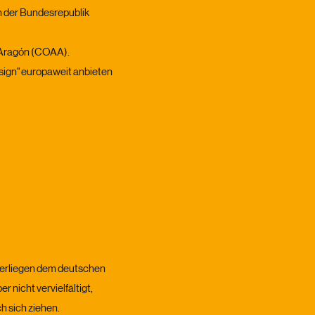
n der Bundesrepublik
e Aragón (COAA).
sign" europaweit anbieten
terliegen dem deutschen
icht vervielfältigt,
h sich ziehen.