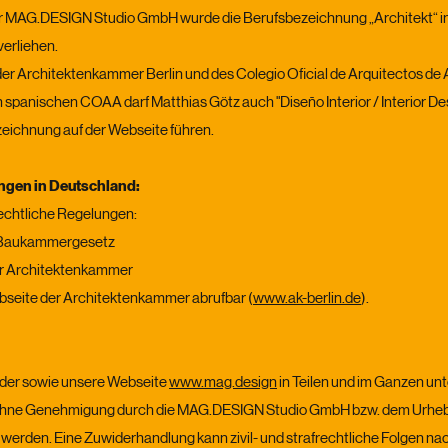
er MAG.DESIGN Studio GmbH wurde die Berufsbezeichnung „Architekt“ i
erliehen.
 der Architektenkammer Berlin und des Colegio Oficial de Arquitectos d
panischen COAA darf Matthias Götz auch "Diseño Interior / Interior De
zeichnung auf der Webseite führen.
ngen in Deutschland:
rechtliche Regelungen:
d Baukammergesetz
er Architektenkammer
ebseite der Architektenkammer abrufbar (
www.ak-berlin.de
).
ilder sowie unsere Webseite
www.mag.design
in Teilen und im Ganzen un
ohne Genehmigung durch die MAG.DESIGN Studio GmbH bzw. dem Urheber n
t werden. Eine Zuwiderhandlung kann zivil- und strafrechtliche Folgen nac