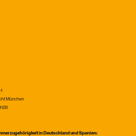
H
icht München
9128
merzugehörigkeit in Deutschland und Spanien: