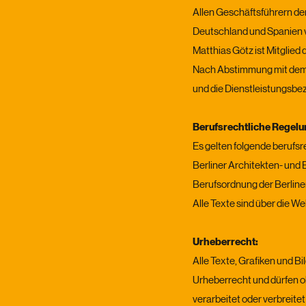
Allen Geschäftsführern d
Deutschland und Spanien v
Matthias Götz ist Mitglied
Nach Abstimmung mit dem s
und die Dienstleistungsbe
Berufsrechtliche Regelu
Es gelten folgende berufs
Berliner Architekten- un
Berufsordnung der Berlin
Alle Texte sind über die W
Urheberrecht:
Alle Texte, Grafiken und B
Urheberrecht und dürfen 
verarbeitet oder verbreite