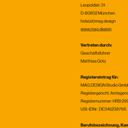
Leopoldstr. 31
D-80802 München
hola(at)mag.design
www.mag.design
Vertreten durch:
Geschäftsführer
Matthias Götz
Registereintrag für:
MAG.DESIGN Studio Gmb
Registergericht: Amtsger
Registernummer: HRB 29
USt-IDNr.: DE345238766
Berufsbezeichnung, Kam