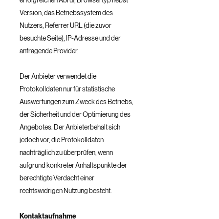
erfolgreichen Abruf, Browsertyp nebst
Version, das Betriebssystem des
Nutzers, Referrer URL (die zuvor
besuchte Seite), IP-Adresse und der
anfragende Provider.
Der Anbieter verwendet die
Protokolldaten nur für statistische
Auswertungen zum Zweck des Betriebs,
der Sicherheit und der Optimierung des
Angebotes. Der Anbieterbehält sich
jedoch vor, die Protokolldaten
nachträglich zu überprüfen, wenn
aufgrund konkreter Anhaltspunkte der
berechtigte Verdacht einer
rechtswidrigen Nutzung besteht.
Kontaktaufnahme