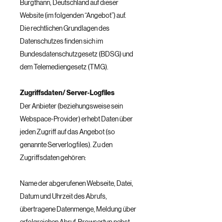
Burgthann, Deutschland auf dieser
Website (im folgenden “Angebot”) auf.
Die rechtlichen Grundlagen des
Datenschutzes finden sich im
Bundesdatenschutzgesetz (BDSG) und
dem Telemediengesetz (TMG).
Zugriffsdaten/ Server-Logfiles
Der Anbieter (beziehungsweise sein
Webspace-Provider) erhebt Daten über
jeden Zugriff auf das Angebot (so
genannte Serverlogfiles). Zu den
Zugriffsdaten gehören:
Name der abgerufenen Webseite, Datei,
Datum und Uhrzeit des Abrufs,
übertragene Datenmenge, Meldung über